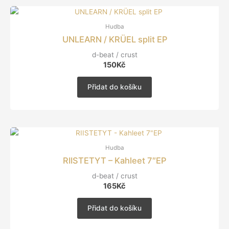
Hudba
UNLEARN / KRÜEL split EP
d-beat / crust
150
Kč
Přidat do košíku
Hudba
RIISTETYT – Kahleet 7″EP
d-beat / crust
165
Kč
Přidat do košíku