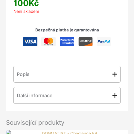
100
Kč
Není skladem
Bezpečná platba je garantována
Popis
Další informace
další luxusní gatefold moravských punx !
Hmotnost
0,12 kg
Související produkty
Vydavatelství
Ultima Ratio Records