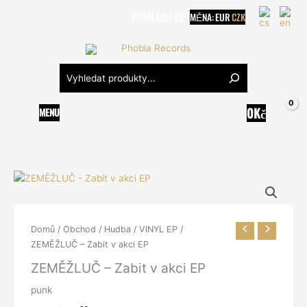
Přeskočit
PŘIHLÁSIT SE
MĚNA:
EUR
CZK
na
obsah
Hledání
0
Kč
MENU
Domů
/
Obchod
/
Hudba
/
VINYL EP
/
ZEMĚŽLUČ – Zabit v akci EP
ZEMĚŽLUČ – Zabit v akci EP
punk