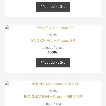
Přidat do košíku
Hudba
END OF ALL – Places EP
d-beat / crust
150
Kč
Přidat do košíku
Hudba
INDIGNATION – Krossa Allt 7″EP
d-beat / crust