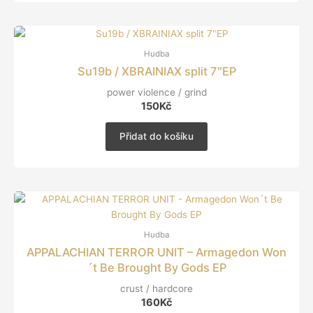
Hudba
Su19b / XBRAINIAX split 7″EP
power violence / grind
150
Kč
Přidat do košíku
Hudba
APPALACHIAN TERROR UNIT – Armagedon Won
´t Be Brought By Gods EP
crust / hardcore
160
Kč