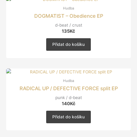
Hudba
DOGMATIST – Obedience EP
d-beat / crust
135
Kč
Přidat do košíku
Hudba
RADICAL UP / DEFECTIVE FORCE split EP
punk / d-beat
140
Kč
Přidat do košíku